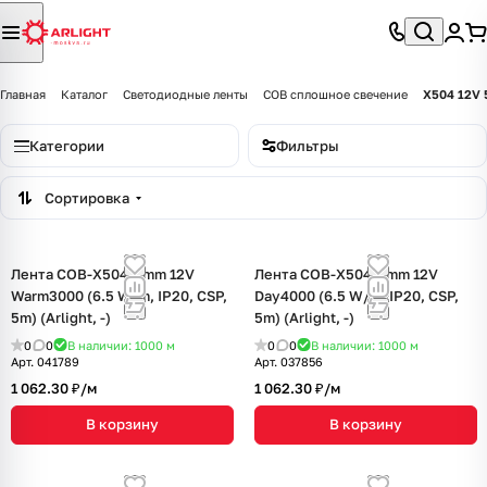
Главная
Каталог
Светодиодные ленты
COB сплошное свечение
X504 12V
Категории
Фильтры
Сортировка
Лента COB-X504-5mm 12V
Лента COB-X504-5mm 12V
Warm3000 (6.5 W/m, IP20, CSP,
Day4000 (6.5 W/m, IP20, CSP,
5m) (Arlight, -)
5m) (Arlight, -)
0
0
В наличии: 1000
м
0
0
В наличии: 1000
м
Арт.
041789
Арт.
037856
1 062.30 ₽/
м
1 062.30 ₽/
м
В корзину
В корзину