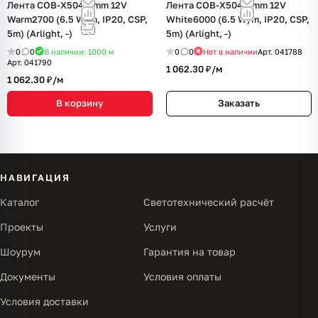
Лента COB-X504-5mm 12V
Лента COB-X504-5mm 12V
Warm2700 (6.5 W/m, IP20, CSP,
White6000 (6.5 W/m, IP20, CSP,
5m) (Arlight, -)
5m) (Arlight, -)
0
0
В наличии: 1000
м
0
0
Нет в наличии
Арт.
041788
Арт.
041790
1 062.30 ₽/
м
1 062.30 ₽/
м
В корзину
Заказать
НАВИГАЦИЯ
Каталог
Светотехнический расчёт
Проекты
Услуги
Шоурум
Гарантия на товар
Документы
Условия оплаты
Условия доставки