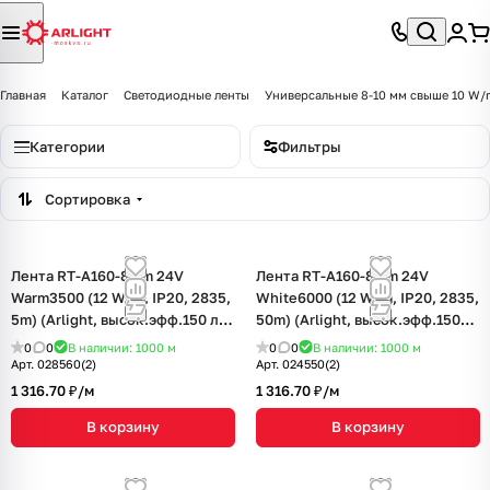
Главная
Каталог
Светодиодные ленты
Универсальные 8-10 мм свыше 10 W/
Категории
Фильтры
Сортировка
Лента RT-A160-8mm 24V
Лента RT-A160-8mm 24V
Warm3500 (12 W/m, IP20, 2835,
White6000 (12 W/m, IP20, 2835,
5m) (Arlight, высок.эфф.150 лм/
50m) (Arlight, высок.эфф.150
Вт)
лм/Вт)
0
0
В наличии: 1000
м
0
0
В наличии: 1000
м
Арт.
028560(2)
Арт.
024550(2)
1 316.70 ₽/
м
1 316.70 ₽/
м
В корзину
В корзину