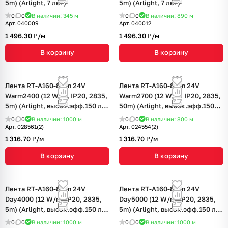
5m) (Arlight, 7 лет)
5m) (Arlight, 7 лет)
0
0
В наличии: 345
м
0
0
В наличии: 890
м
Арт.
040009
Арт.
040012
1 496.30 ₽/
м
1 496.30 ₽/
м
В корзину
В корзину
Лента RT-A160-8mm 24V
Лента RT-A160-8mm 24V
Warm2400 (12 W/m, IP20, 2835,
Warm2700 (12 W/m, IP20, 2835,
5m) (Arlight, высок.эфф.150 лм/
50m) (Arlight, высок.эфф.150
Вт)
лм/Вт)
0
0
В наличии: 1000
м
0
0
В наличии: 800
м
Арт.
028561(2)
Арт.
024554(2)
1 316.70 ₽/
м
1 316.70 ₽/
м
В корзину
В корзину
Лента RT-A160-8mm 24V
Лента RT-A160-8mm 24V
Day4000 (12 W/m, IP20, 2835,
Day5000 (12 W/m, IP20, 2835,
5m) (Arlight, высок.эфф.150 лм/
5m) (Arlight, высок.эфф.150 лм/
Вт)
Вт)
0
0
В наличии: 1000
м
0
0
В наличии: 1000
м