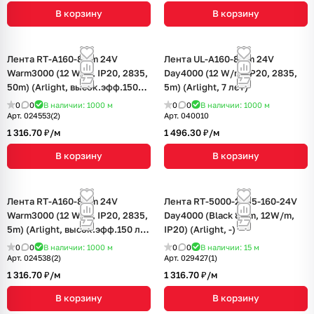
В корзину
В корзину
Лента RT-A160-8mm 24V
Лента UL-A160-8mm 24V
Warm3000 (12 W/m, IP20, 2835,
Day4000 (12 W/m, IP20, 2835,
50m) (Arlight, высок.эфф.150
5m) (Arlight, 7 лет)
лм/Вт)
0
0
В наличии: 1000
м
0
0
В наличии: 1000
м
Арт.
024553(2)
Арт.
040010
1 316.70 ₽/
м
1 496.30 ₽/
м
В корзину
В корзину
Лента RT-A160-8mm 24V
Лента RT-5000-2835-160-24V
Warm3000 (12 W/m, IP20, 2835,
Day4000 (Black 8mm, 12W/m,
5m) (Arlight, высок.эфф.150 лм/
IP20) (Arlight, -)
Вт)
0
0
В наличии: 1000
м
0
0
В наличии: 15
м
Арт.
024538(2)
Арт.
029427(1)
1 316.70 ₽/
м
1 316.70 ₽/
м
В корзину
В корзину