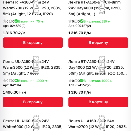
Лента RT-A160-8mm 24V
Лента RT-A160-BLACK-8mm
Warm2700 (12 W/m, IP20, 2835,
24V Day4000 (12 W/m, IP20,
5m) (Arlight, 12 Вт/м, IP20)
5m) (Arlight, -)
0
0
В наличии: 75
м
0
0
В наличии: 310
м
Арт.
024539(2)
Арт.
029427(2)
1 316.70 ₽/
м
1 316.70 ₽/
м
В корзину
В корзину
Лента UL-A160-8mm 24V
Лента RT-A160-8mm 24V
Warm3500 (12 W/m, IP20, 2835,
Day4000 (12 W/m, IP20, 2835,
5m) (Arlight, 7 лет)
50m) (Arlight, высок.эфф.150
лм/Вт)
0
0
В наличии: 1000
м
0
0
В наличии: 1000
м
Арт.
042314
Арт.
024552(2)
1 496.30 ₽/
м
1 316.70 ₽/
м
В корзину
В корзину
Лента UL-A160-8mm 24V
Лента UL-A160-8mm 24V
White6000 (12 W/m, IP20, 2835,
Warm2700 (12 W/m, IP20, 2835,