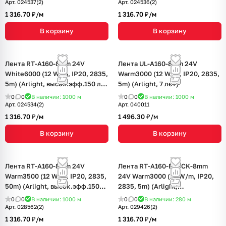
Арт.
024537(2)
Арт.
024536(2)
1 316.70 ₽/
м
1 316.70 ₽/
м
В корзину
В корзину
Лента RT-A160-8mm 24V
Лента UL-A160-8mm 24V
White6000 (12 W/m, IP20, 2835,
Warm3000 (12 W/m, IP20, 2835,
5m) (Arlight, высок.эфф.150 лм/
5m) (Arlight, 7 лет)
Вт)
0
0
В наличии: 1000
м
0
0
В наличии: 1000
м
Арт.
024534(2)
Арт.
040011
1 316.70 ₽/
м
1 496.30 ₽/
м
В корзину
В корзину
Лента RT-A160-8mm 24V
Лента RT-A160-BLACK-8mm
Warm3500 (12 W/m, IP20, 2835,
24V Warm3000 (12 W/m, IP20,
50m) (Arlight, высок.эфф.150
2835, 5m) (Arlight,
лм/Вт)
высок.эфф.150 лм/Вт)
0
0
В наличии: 1000
м
0
0
В наличии: 280
м
Арт.
028562(2)
Арт.
029426(2)
1 316.70 ₽/
м
1 316.70 ₽/
м