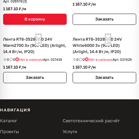
Арт.
028576(3)
1 167.10 ₽/
м
1 167.10 ₽/
м
В корзину
Заказать
Лента RT6-3528-180 24V
Лента RT6-3528-180 24V
Warm2700 3x (900 LED) (Arlight,
White6000 3x (900 LED)
14.4 Вт/м, IP20)
(Arlight, 14.4 Вт/м, IP20)
0
0
Нет в наличии
Арт.
017419
0
0
Нет в наличии
Арт.
017429
1 167.10 ₽/
м
1 167.10 ₽/
м
Заказать
Заказать
НАВИГАЦИЯ
Каталог
Светотехнический расчёт
Проекты
Услуги