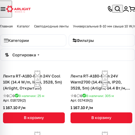
Главная
Каталог
Светодиодные ленты
Универсальные 8-10 мм свыше 10 W/
Категории
Фильтры
Сортировка
Лента RT-A180-8mm 24V Cool
Лента RT-A180-8mm 24V
10K (14.4 W/m, IP20, 3528, 5m)
Warm2700 (14.4W/m, IP20,
(Arlight, Открытый)
3528, 5m) (Arlight, 14.4 Вт/м,
IP20)
0
0
В наличии: 25
м
0
0
В наличии: 305
м
Арт.
018729(2)
Арт.
017419(1)
1 167.10 ₽/
м
1 167.10 ₽/
м
В корзину
В корзину