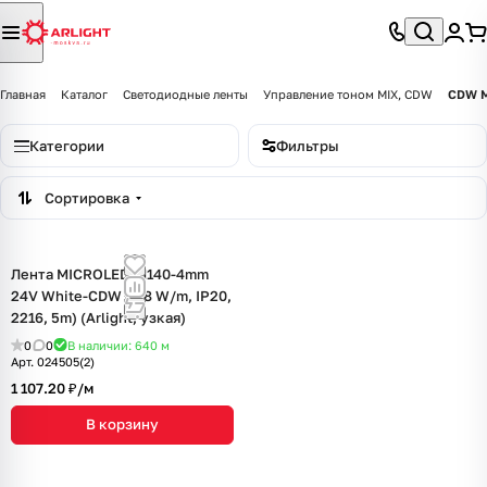
Главная
Каталог
Светодиодные ленты
Управление тоном MIX, CDW
CDW M
Категории
Фильтры
Сортировка
Лента MICROLED-M140-4mm
24V White-CDW (4.8 W/m, IP20,
2216, 5m) (Arlight, узкая)
0
0
В наличии: 640
м
Арт.
024505(2)
1 107.20 ₽/
м
В корзину