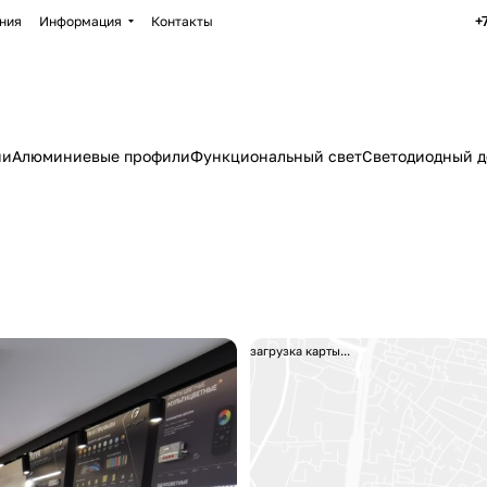
+
ния
Информация
Контакты
ии
Алюминиевые профили
Функциональный свет
Светодиодный д
загрузка карты...