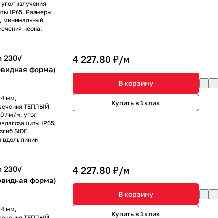
, угол излучения
иты IP65. Размеры
E, минимальный
сечения неона.
m 230V
4 227.80 ₽/
м
бовидная форма)
В корзину
24 мм,
Купить в 1 клик
 свечения ТЕПЛЫЙ
0 лм/м, угол
левлагозащиты IP65.
згиб SIDE,
ы вдоль линии
m 230V
4 227.80 ₽/
м
бовидная форма)
В корзину
24 мм,
Купить в 1 клик
 свечения ТЕПЛЫЙ