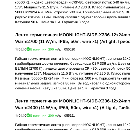
(6500 К), индекс цветопередачи CRI>80, световой поток 540 лм/м
178°. Мощность 11.5 Вт/м, питание AC 230 В. Класс пылевлагозащ
50000×12×24 мм. Мин. отрезок 500 мм. Горизонтальный изгиб SID
радиус изгиба 80 мм. Вывод кабеля с одной стороны вдоль линии 
Катушка 50 м. Цена за 1 м. Гарантия 3 года.
Лента герметичная MOONLIGHT-SIDE-X336-12x24m
Warm2700 (11 W/m, IP65, 50m, wire x1) (Arlight, Гри
0
0
В наличии: 200
м
Арт.
055520
Гибкая герметичная лента (неон серии MOONLIGHT), сечение 12×
грибообразная форма сечения. Светодиоды CSP 336 шт/м. Цвет
БЕЛЫЙ (2700 К), индекс цветопередачи CRI>80, световой поток 50
излучения 178°. Мощность 11.5 Вт/м, питание AC 230 В. Класс пы
Размеры 50000×12×24 мм. Мин. отрезок 500 мм. Горизонтальный и
минимальный радиус изгиба 80 мм. Вывод кабеля с одной сторон
сечения неона. Катушка 50 м. Цена за 1 м. Гарантия 3 года.
Лента герметичная MOONLIGHT-SIDE-X336-12x24m
Warm2400 (11 W/m, IP65, 50m, wire x1) (Arlight, Гри
0
0
В наличии: 200
м
Арт.
055521
Гибкая герметичная лента (неон серии MOONLIGHT), сечение 12×
грибообразная форма сечения. Светодиоды CSP 336 шт/м. Цвет