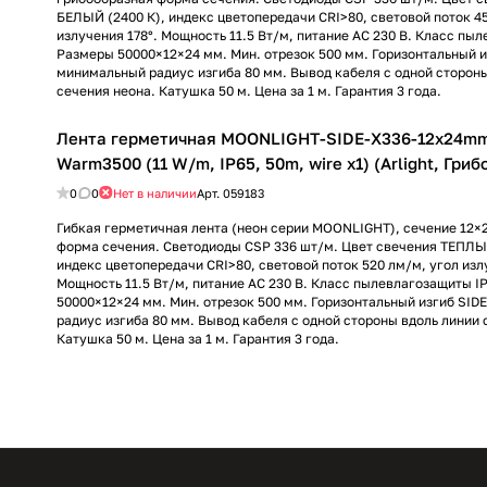
БЕЛЫЙ (2400 К), индекс цветопередачи CRI>80, световой поток 4
излучения 178°. Мощность 11.5 Вт/м, питание AC 230 В. Класс пы
Размеры 50000×12×24 мм. Мин. отрезок 500 мм. Горизонтальный и
минимальный радиус изгиба 80 мм. Вывод кабеля с одной сторон
сечения неона. Катушка 50 м. Цена за 1 м. Гарантия 3 года.
Лента герметичная MOONLIGHT-SIDE-X336-12x24m
Warm3500 (11 W/m, IP65, 50m, wire x1) (Arlight, Гри
0
0
Нет в наличии
Арт.
059183
Гибкая герметичная лента (неон серии MOONLIGHT), сечение 12×
форма сечения. Светодиоды CSP 336 шт/м. Цвет свечения ТЕПЛЫ
индекс цветопередачи CRI>80, световой поток 520 лм/м, угол изл
Мощность 11.5 Вт/м, питание AC 230 В. Класс пылевлагозащиты I
50000×12×24 мм. Мин. отрезок 500 мм. Горизонтальный изгиб SID
радиус изгиба 80 мм. Вывод кабеля с одной стороны вдоль линии 
Катушка 50 м. Цена за 1 м. Гарантия 3 года.