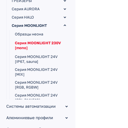
ГРЕЙЗЕРЫ
Серия AURORA
Серия HALO
Серия MOONLIGHT
Образцы неона
Серия MOONLIGHT 230V
[mono]
Серия MOONLIGHT 24V
[IP67, sauna]
Серия MOONLIGHT 24V
[MIX]
Серия MOONLIGHT 24V
[RGB, RGBW]
Серия MOONLIGHT 24V
[SPI, DMX512]
Системы автоматизации
Серия MOONLIGHT 3D 24V
[mono]
Алюминиевые профили
Серия MOONLIGHT
ROUND 24V [круглый,