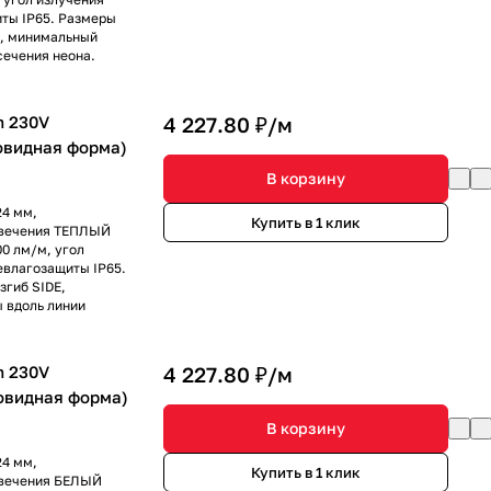
иты IP65. Размеры
E, минимальный
сечения неона.
m 230V
4 227.80 ₽/
м
бовидная форма)
В корзину
24 мм,
Купить в 1 клик
 свечения ТЕПЛЫЙ
00 лм/м, угол
левлагозащиты IP65.
згиб SIDE,
ы вдоль линии
m 230V
4 227.80 ₽/
м
ибовидная форма)
В корзину
24 мм,
Купить в 1 клик
свечения БЕЛЫЙ