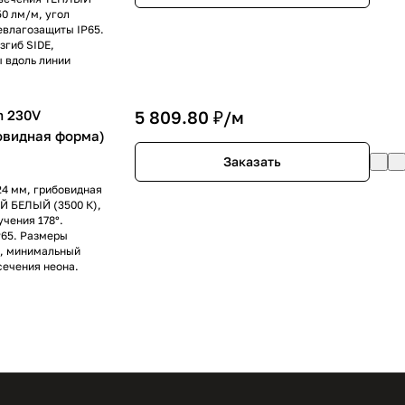
50 лм/м, угол
левлагозащиты IP65.
згиб SIDE,
ы вдоль линии
m 230V
5 809.80 ₽/
м
бовидная форма)
Заказать
24 мм, грибовидная
Й БЕЛЫЙ (3500 К),
учения 178°.
P65. Размеры
E, минимальный
сечения неона.