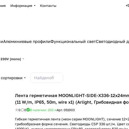
+
ния
Информация
Контакты
ии
Алюминиевые профили
Функциональный свет
Светодиодный д
230V [mono]
6
Найдено
 сортировки
Лента герметичная MOONLIGHT-SIDE-X336-12x24mm
(11 W/m, IP65, 50m, wire x1) (Arlight, Грибовидная ф
0
0
В наличии: 200
м
Арт.
051903
Гибкая герметичная лента (неон серии MOONLIGHT), сечение 12×
грибообразная форма сечения. Светодиоды CSP 336 шт/м. Цвет
(4000 К), индекс цветопередачи CRI>80, световой поток 520 лм/м