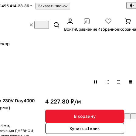
7 495 414-23-36
Заказать звонок
Войти
Сравнение
Избранное
Корзина
екор
 230V Day4000
4 227.80 ₽/
м
орма)
В корзину
24 мм,
Купить в 1 клик
 свечения ДНЕВНОЙ
, угол излучения