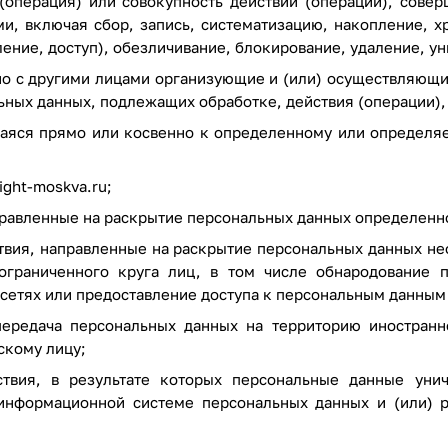
перация) или совокупность действий (операций), совер
и, включая сбор, запись, систематизацию, накопление, х
ление, доступ), обезличивание, блокирование, удаление, 
но с другими лицами организующие и (или) осуществляющ
льных данных, подлежащих обработке, действия (операции)
яся прямо или косвенно к определенному или определяе
light-moskva.ru
;
равленные на раскрытие персональных данных определенно
вия, направленные на раскрытие персональных данных не
граниченного круга лиц, в том числе обнародование п
етях или предоставление доступа к персональным данным
редача персональных данных на территорию иностранног
скому лицу;
ия, в результате которых персональные данные унич
информационной системе персональных данных и (или) р